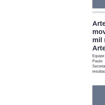
cantoda
Art
mov
mil
Art
Equipe
Paulo:
Secret
resulta