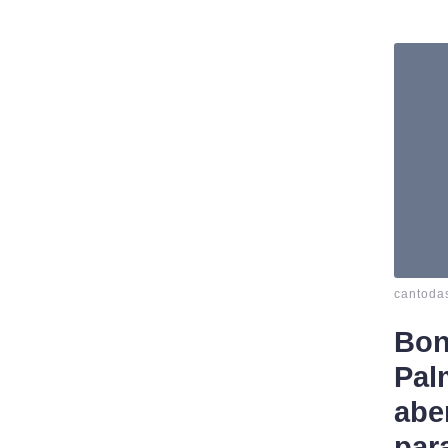
cantoda
Bon
Pal
abe
par