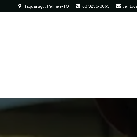
Taquaruçu, Palmas-TO
63 9295-3663
cantod