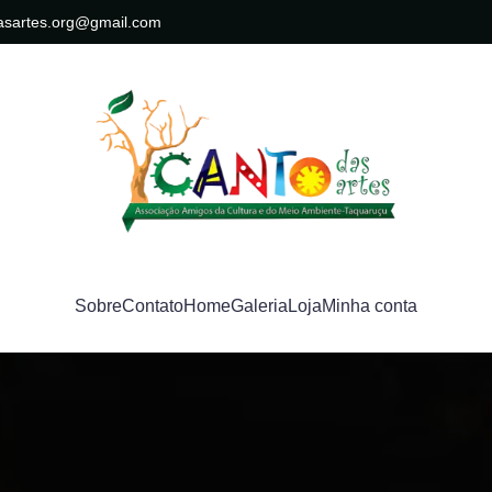
asartes.org@gmail.com
Sobre
Contato
Home
Galeria
Loja
Minha conta