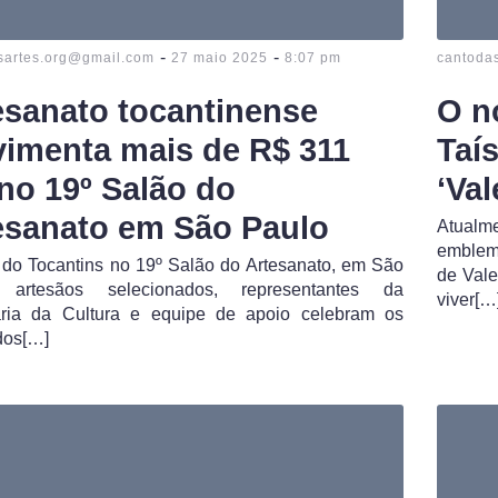
-
-
sartes.org@gmail.com
27 maio 2025
8:07 pm
cantoda
esanato tocantinense
O n
imenta mais de R$ 311
Taí
 no 19º Salão do
‘Val
esanato em São Paulo
Atual
emblemá
 do Tocantins no 19º Salão do Artesanato, em São
de Vale
 artesãos selecionados, representantes da
viver[…
aria da Cultura e equipe de apoio celebram os
dos[…]