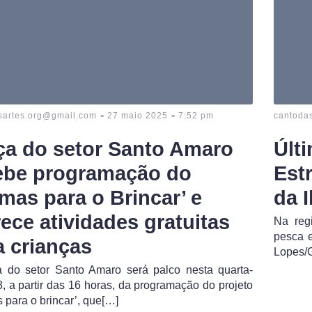
-
-
sartes.org@gmail.com
27 maio 2025
7:52 pm
cantoda
ça do setor Santo Amaro
Últ
ebe programação do
Est
lmas para o Brincar’ e
da 
rece atividades gratuitas
Na reg
pesca e
a crianças
Lopes/G
a do setor Santo Amaro será palco nesta quarta-
28, a partir das 16 horas, da programação do projeto
 para o brincar’, que[…]