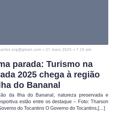
-
-
sartes.org@gmail.com
27 maio 2025
7:15 pm
ima parada: Turismo na
rada 2025 chega à região
Ilha do Bananal
ião da Ilha do Bananal, natureza preservada e
sportiva estão entre os destaque – Foto: Tharson
overno do Tocantins O Governo do Tocantins,[…]