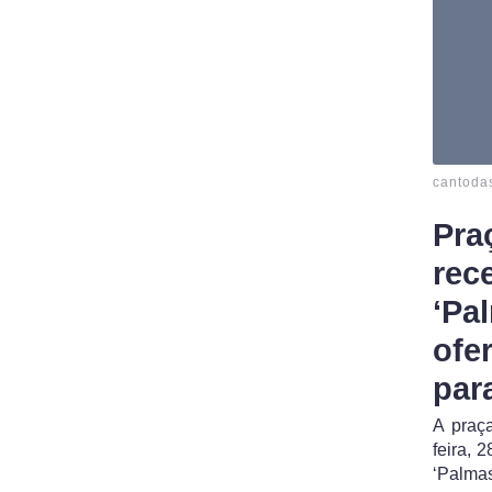
cantoda
Pra
rec
‘Pa
ofe
par
A praç
feira, 
‘Palmas