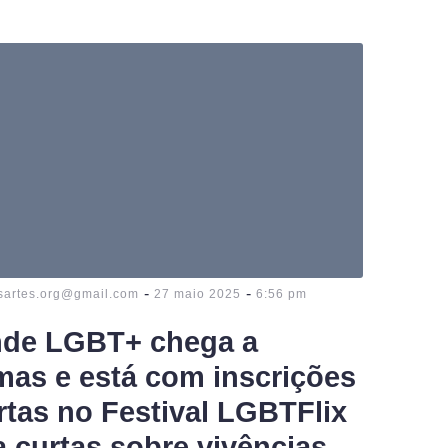
-
-
sartes.org@gmail.com
27 maio 2025
6:56 pm
de LGBT+ chega a
mas e está com inscrições
rtas no Festival LGBTFlix
a curtas sobre vivências