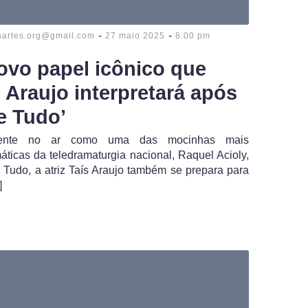
-
-
sartes.org@gmail.com
27 maio 2025
8:00 pm
ovo papel icônico que
s Araujo interpretará após
e Tudo’
mente no ar como uma das mocinhas mais
ticas da teledramaturgia nacional, Raquel Acioly,
 Tudo, a atriz Taís Araujo também se prepara para
]