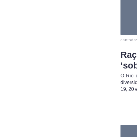
cantoda
Raç
‘so
O Rio d
diversi
19, 20 