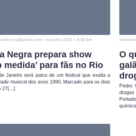
-
-
sartes.org@gmail.com
9 junho 2025
8:30 pm
cantoda
a Negra prepara show
O q
b medida’ para fãs no Rio
galã
dro
e Janeiro será palco de um festival que exalta a
dade musical dos anos 1990. Marcado para os dias
Pedro 
e 27[…]
drogas
Portad
químic