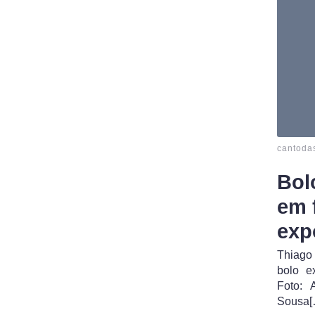
cantoda
Bol
em 
exp
Thiago
bolo e
Foto: 
Sousa[