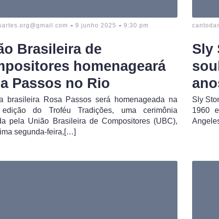
-
-
sartes.org@gmail.com
9 junho 2025
9:30 pm
cantoda
ão Brasileira de
Sly
positores homenageará
sou
a Passos no Rio
ano
sta brasileira Rosa Passos será homenageada na
Sly Sto
 edição do Troféu Tradições, uma cerimônia
1960 e
ada pela União Brasileira de Compositores (UBC),
Angeles
ima segunda-feira,[…]