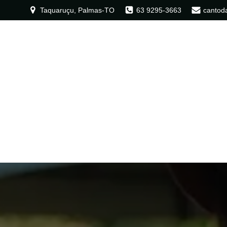
Taquaruçu, Palmas-TO
63 9295-3663
cantod