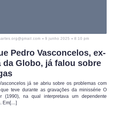
-
-
sartes.org@gmail.com
9 junho 2025
8:10 pm
ue Pedro Vasconcelos, ex-
 da Globo, já falou sobre
gas
Vasconcelos já se abriu sobre os problemas com
 que teve durante as gravações da minissérie O
or (1990), na qual interpretava um dependente
o. Em[…]