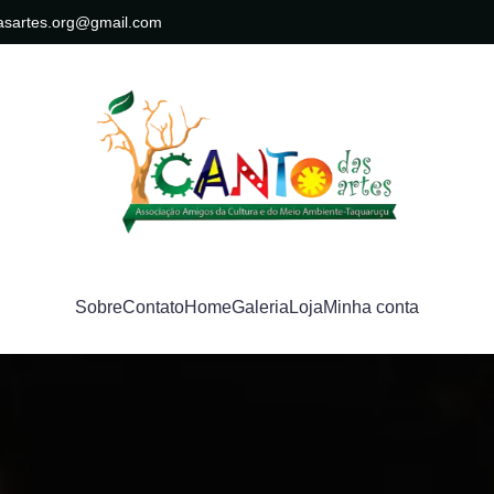
asartes.org@gmail.com
Sobre
Contato
Home
Galeria
Loja
Minha conta