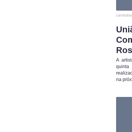
cantoda
Uni
Com
Ros
A arti
quinta
realiz
na próx