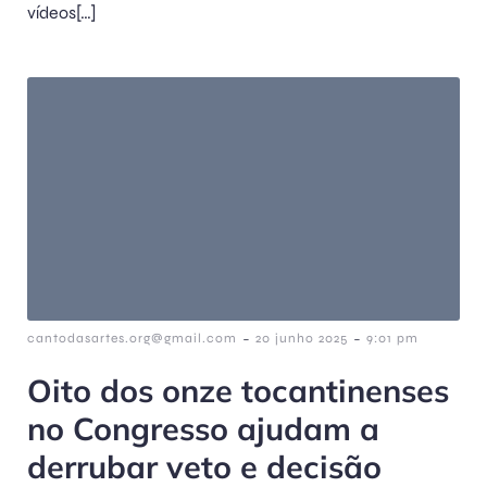
vídeos[…]
-
-
cantodasartes.org@gmail.com
20 junho 2025
9:01 pm
Oito dos onze tocantinenses
no Congresso ajudam a
derrubar veto e decisão