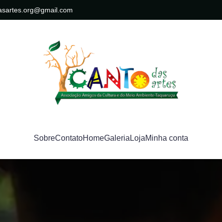
asartes.org@gmail.com
Sobre
Contato
Home
Galeria
Loja
Minha conta