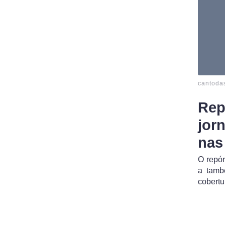
cantoda
Rep
jor
nas
O repór
a tamb
cobertu