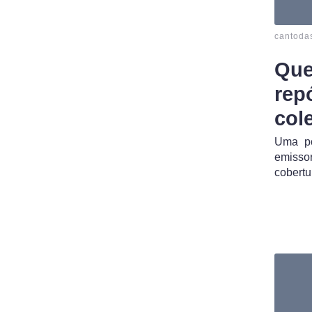
cantoda
Que
rep
col
Uma po
emisso
cobert