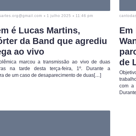
-
-
sartes.org@gmail.com
1 julho 2025
11:46 pm
cantoda
m é Lucas Martins,
Em 
órter da Band que agrediu
Wan
ega ao vivo
par
de 
lêmica marcou a transmissão ao vivo de duas
ras na tarde desta terça-feira, 1º. Durante a
Objetiv
ura de um caso de desaparecimento de duas[…]
trabalh
com a 
Durant