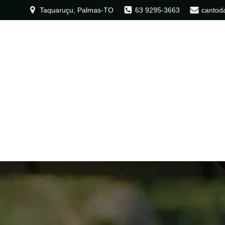
Taquaruçu, Palmas-TO
63 9295-3663
cantod