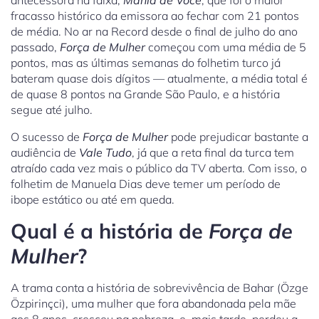
antecessora na faixa,
Mania de Você
, que foi o maior
fracasso histórico da emissora ao fechar com 21 pontos
de média. No ar na Record desde o final de julho do ano
passado,
Força de Mulher
começou com uma média de 5
pontos, mas as últimas semanas do folhetim turco já
bateram quase dois dígitos — atualmente, a média total é
de quase 8 pontos na Grande São Paulo, e a história
segue até julho.
O sucesso de
Força de Mulher
pode prejudicar bastante a
audiência de
Vale Tudo
, já que a reta final da turca tem
atraído cada vez mais o público da TV aberta. Com isso, o
folhetim de Manuela Dias deve temer um período de
ibope estático ou até em queda.
Qual é a história de
Força de
Mulher
?
A trama conta a história de sobrevivência de Bahar (Özge
Özpirinçci), uma mulher que fora abandonada pela mãe