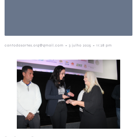
-
-
cantodasartes.org@gmail.com
3 julho 2025
11:28 pm