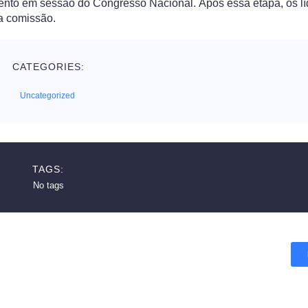
ento em sessão do Congresso Nacional. Após essa etapa, os lí
a comissão.
CATEGORIES:
Uncategorized
TAGS:
No tags