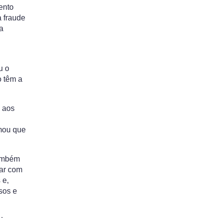
ento
a fraude
a
u o
o têm a
o aos
rmou que
também
tar com
 e,
sos e