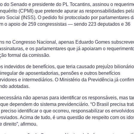
o do Senado e presidente do PL Tocantins, assinou o requerim
nquérito (CPMI) que pretende apurar as responsabilidades pel
guro Social (INSS). O pedido foi protocolado por parlamentares d
 com o apoio de 259 congressistas — sendo 223 deputados e 36
tins no Congresso Nacional, apenas Eduardo Gomes subscreve
ssinaturas, e os parlamentares que já apoiaram o requeriment
ação formal da comissão.
ndevidos de benefícios, que teria causado prejuízo bilionári
irregular de aposentadorias, pensões e outros benefícios
rvidores e intermediários. O Ministério da Previdência já confi
ndo adotadas.
ecessária não apenas para identificar os responsáveis, mas 
 que dependem do sistema previdenciário. “O Brasil precisa tra
reciso identificar o que ocorreu, responsabilizar os envolvidos
desviados. Acima de tudo, é uma questão de respeito com os ido
direito”, afirmou.