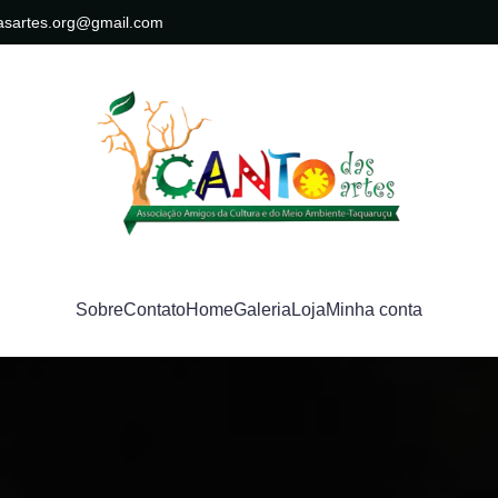
asartes.org@gmail.com
Sobre
Contato
Home
Galeria
Loja
Minha conta