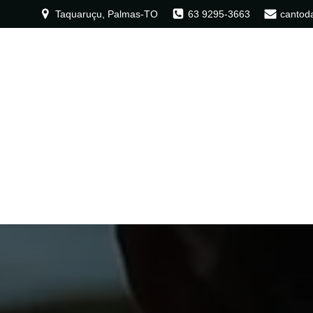
Taquaruçu, Palmas-TO
63 9295-3663
cantod