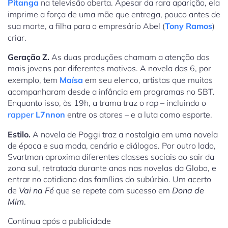
Pitanga
na televisão aberta. Apesar da rara aparição, ela
imprime a força de uma mãe que entrega, pouco antes de
sua morte, a filha para o empresário Abel (
Tony Ramos
)
criar.
Geração Z.
As duas produções chamam a atenção dos
mais jovens por diferentes motivos. A novela das 6, por
exemplo, tem
Maísa
em seu elenco, artistas que muitos
acompanharam desde a infância em programas no SBT.
Enquanto isso, às 19h, a trama traz o rap – incluindo o
rapper
L7nnon
entre os atores – e a luta como esporte.
Estilo.
A novela de Poggi traz a nostalgia em uma novela
de época e sua moda, cenário e diálogos. Por outro lado,
Svartman aproxima diferentes classes sociais ao sair da
zona sul, retratada durante anos nas novelas da Globo, e
entrar no cotidiano das famílias do subúrbio. Um acerto
de
Vai na Fé
que se repete com sucesso em
Dona de
Mim
.
Continua após a publicidade