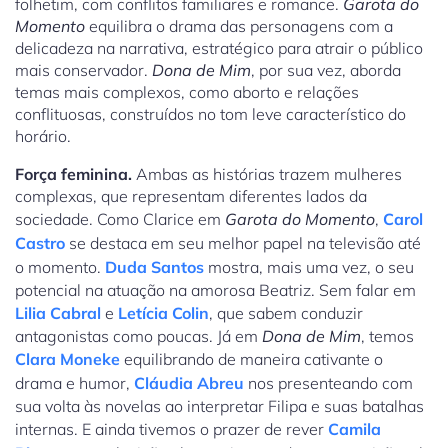
folhetim, com conflitos familiares e romance.
Garota do
Momento
equilibra o drama das personagens com a
delicadeza na narrativa, estratégico para atrair o público
mais conservador.
Dona de Mim
, por sua vez, aborda
temas mais complexos, como aborto e relações
conflituosas, construídos no tom leve característico do
horário.
Força feminina.
Ambas as histórias trazem mulheres
complexas, que representam diferentes lados da
sociedade. Como Clarice em
Garota do Momento
,
Carol
Castro
se destaca em seu melhor papel na televisão até
o momento.
Duda Santos
mostra, mais uma vez, o seu
potencial na atuação na amorosa Beatriz. Sem falar em
Lilia Cabral
e
Letícia Colin
, que sabem conduzir
antagonistas como poucas. Já em
Dona de Mim
, temos
Clara Moneke
equilibrando de maneira cativante o
drama e humor,
Cláudia Abreu
nos presenteando com
sua volta às novelas ao interpretar Filipa e suas batalhas
internas. E ainda tivemos o prazer de rever
Camila