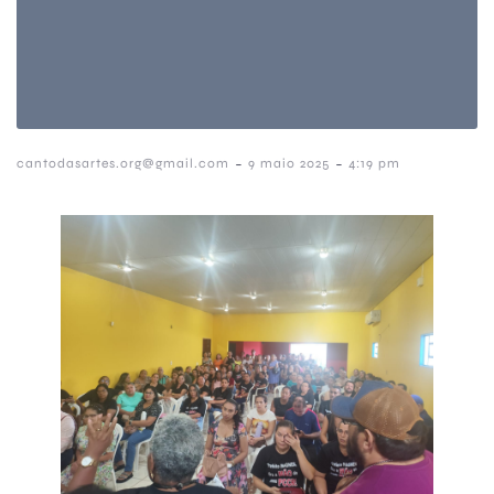
-
-
cantodasartes.org@gmail.com
9 maio 2025
4:19 pm