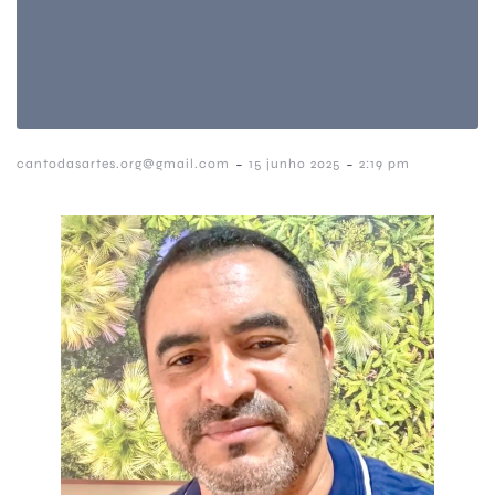
-
-
cantodasartes.org@gmail.com
15 junho 2025
2:19 pm