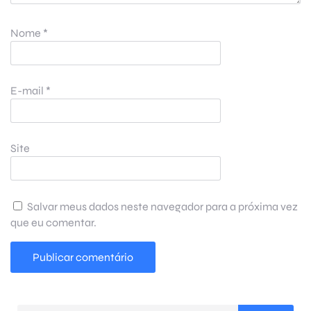
Nome
*
E-mail
*
Site
Salvar meus dados neste navegador para a próxima vez
que eu comentar.