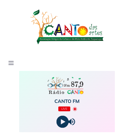
CANTO FM
LIVE