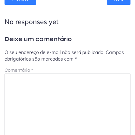
No responses yet
Deixe um comentário
O seu endereço de e-mail não será publicado.
Campos
obrigatórios são marcados com
*
Comentário
*