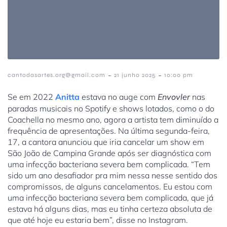
-
-
cantodasartes.org@gmail.com
21 junho 2025
10:00 pm
Se em 2022
Anitta
estava no auge com
Envovler
nas
paradas musicais no Spotify e shows lotados, como o do
Coachella no mesmo ano, agora a artista tem diminuído a
frequência de apresentações. Na última segunda-feira,
17, a cantora anunciou que iria cancelar um show em
São João de Campina Grande após ser diagnóstica com
uma infecção bacteriana severa bem complicada. “
Tem
sido um ano desafiador pra mim nessa nesse sentido dos
compromissos, de alguns cancelamentos. Eu estou com
uma infecção bacteriana severa bem complicada, que já
estava há alguns dias, mas eu tinha certeza absoluta de
que até hoje eu estaria bem”, disse no Instagram.