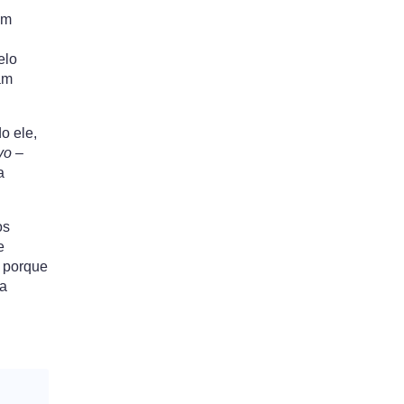
em
elo
am
o ele,
vo –
a
os
e
, porque
da