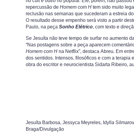
no cult e outro no popular. Ele, porém, não passou
repercussão de
Homem com H
tem sido muito lega
reclusão nas semanas que sucederam a estreia do 
O resultado desse empenho será visto a partir des
Paulo, na peça
Sonho Elétrico
, com texto e direç
Se Jesuíta não teve tempo de surfar no aumento da
“Nas postagens sobre a peça aparecem comentário
Homem com H
na Netflix”, destaca Abreu. Em entr
dos sentidos. Intensos, filosóficos e com a terapi
obra do escritor e neurocientista Sidarta Ribeiro, au
Jesuíta Barbosa, Jessyca Meyreles, Idylla Silmarov
Braga/Divulgação