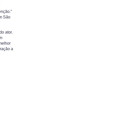
A
enção.”
em São
o ator.
om
melhor
iração a