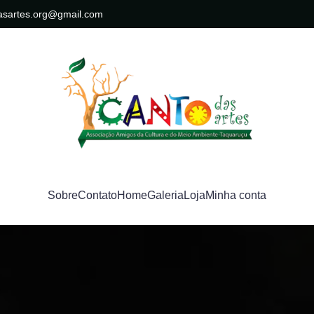
asartes.org@gmail.com
Sobre
Contato
Home
Galeria
Loja
Minha conta