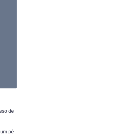
esso de
m um pé