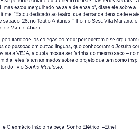
 esse período contando o aumento de likes nas redes sociais. “
l, mas estou mergulhado na sala de ensaio”, disse ele sobre a
filme. “Estou dedicado ao teatro, que demanda densidade e at
te sábado, 28, no Teatro Antunes Filho, no Sesc Vila Mariana, 
ão de Marcio Abreu.
 popularidade, os colegas ao redor perceberam e se orgulham d
s de pessoas em outras línguas, que conheceram o Jesuíta c
evista a VEJA, a dupla mostra ser farinha do mesmo saco – no 
a em dia, eles falam animados sobre o projeto que tem como insp
tor do livro
Sonho Manifesto
.
i e Cleomácio Inácio na peça ‘Sonho Elétrico’ –
Ethel