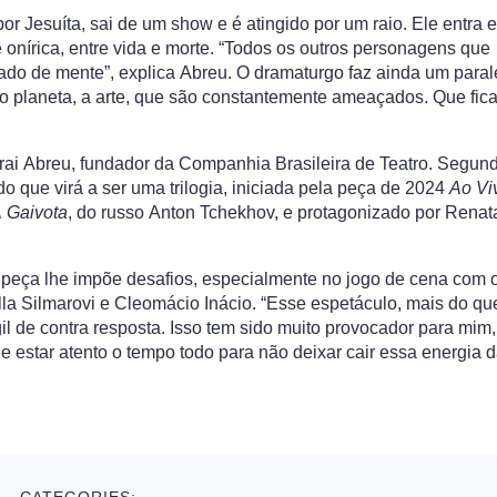
por Jesuíta, sai de um show e é atingido por um raio. Ele entra 
onírica, entre vida e morte. “Todos os outros personagens que
ado de mente”, explica Abreu. O dramaturgo faz ainda um paral
 o planeta, a arte, que são constantemente ameaçados. Que fic
trai Abreu, fundador da Companhia Brasileira de Teatro. Segund
 que virá a ser uma trilogia, iniciada pela peça de 2024
Ao Vi
 Gaivota
, do russo Anton Tchekhov, e protagonizado por Renat
a peça lhe impõe desafios, especialmente no jogo de cena com 
ylla Silmarovi e Cleomácio Inácio. “Esse espetáculo, mais do qu
l de contra resposta
. Isso tem sido muito provocador para mim
e estar atento o tempo todo para não deixar cair essa energia 