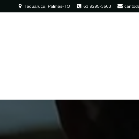
Taquaruçu, Palmas-TO
63 9295-3663
cantod