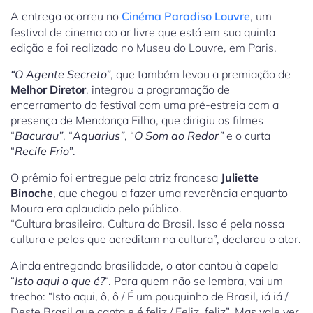
A entrega ocorreu no
Cinéma Paradiso Louvre
, um
festival de cinema ao ar livre que está em sua quinta
edição e foi realizado no Museu do Louvre, em Paris.
“O Agente Secreto”
, que também levou a premiação de
Melhor Diretor
, integrou a programação de
encerramento do festival com uma pré-estreia com a
presença de Mendonça Filho, que dirigiu os filmes
“
Bacurau”
, “
Aquarius”
, “
O Som ao Redor”
e o curta
“
Recife Frio”
.
O prêmio foi entregue pela atriz francesa
Juliette
Binoche
, que chegou a fazer uma reverência enquanto
Moura era aplaudido pelo público.
“Cultura brasileira. Cultura do Brasil. Isso é pela nossa
cultura e pelos que acreditam na cultura”, declarou o ator.
Ainda entregando brasilidade, o ator cantou à capela
“
Isto aqui o que é?
“. Para quem não se lembra, vai um
trecho: “Isto aqui, ô, ô / É um pouquinho de Brasil, iá iá /
Deste Brasil que canta e é feliz / Feliz, feliz”. Mas vale ver