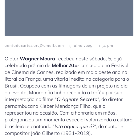
-
-
cantodasartes.org@gmail.com
5 julho 2025
11:54 pm
O ator
Wagner Moura
recebeu neste sábado, 5, o já
celebrado prêmio de
Melhor Ator
concedido no Festival
de Cinema de Cannes, realizado em maio deste ano no
litoral da França, uma vitória inédita na categoria para o
Brasil. Ocupado com as filmagens de um projeto no dia
do evento, Moura não tinha recebido o troféu por sua
interpretação no filme “
O Agente Secreto”
, do diretor
pernambucano Kleber Mendonça Filho, que o
representou na ocasião. Com a honraria em mãos,
protagonizou um momento especial valorizando a cultura
brasileira e cantando “
Isto aqui o que é?
“, do cantor e
compositor João Gilberto (1931-2019).