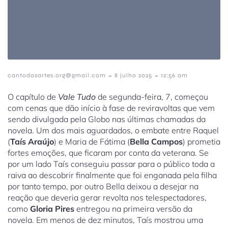
-
-
cantodasartes.org@gmail.com
8 julho 2025
12:56 am
O capítulo de
Vale Tudo
de segunda-feira, 7, começou
com cenas que dão início à fase de reviravoltas que vem
sendo divulgada pela Globo nas últimas chamadas da
novela. Um dos mais aguardados, o embate entre Raquel
(
Taís Araújo
) e Maria de Fátima (
Bella Campos
) prometia
fortes emoções, que ficaram por conta da veterana. Se
por um lado Taís conseguiu passar para o público toda a
raiva ao descobrir finalmente que foi enganada pela filha
por tanto tempo, por outro Bella deixou a desejar na
reação que deveria gerar revolta nos telespectadores,
como
Gloria Pires
entregou na primeira versão da
novela. Em menos de dez minutos, Taís mostrou uma