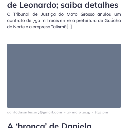
de Leonardo; saiba detalhes
O Tribunal de Justiça do Mato Grosso anulou um
contrato de 750 mil reais entre a prefeitura de Gaúcha
do Norte e a empresa Talismã[…]
-
-
cantodasartes.org@gmail.com
29 maio 2025
8:32 pm
A ‘bronca’ de Daniela