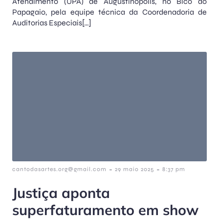
Atendimento (UPA) de Augustinópolis, no Bico do
Papagaio, pela equipe técnica da Coordenadoria de
Auditorias Especiais[…]
-
-
cantodasartes.org@gmail.com
29 maio 2025
8:37 pm
Justiça aponta
superfaturamento em show