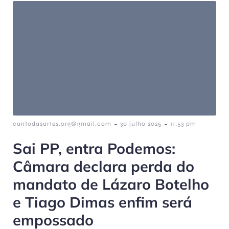
-
-
cantodasartes.org@gmail.com
30 julho 2025
11:53 pm
Sai PP, entra Podemos:
Câmara declara perda do
mandato de Lázaro Botelho
e Tiago Dimas enfim será
empossado